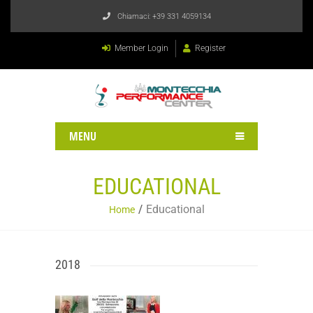
Chiamaci:
+39 331 4059134
Member Login
Register
MENU
EDUCATIONAL
Educational
Home
2018