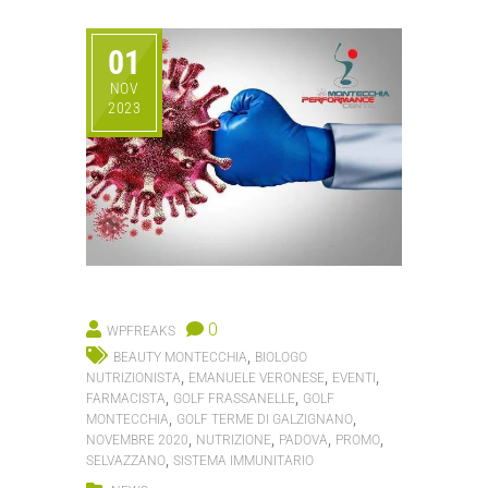
01
NOV
2023
0
WPFREAKS
,
BEAUTY MONTECCHIA
BIOLOGO
,
,
,
NUTRIZIONISTA
EMANUELE VERONESE
EVENTI
,
,
FARMACISTA
GOLF FRASSANELLE
GOLF
,
,
MONTECCHIA
GOLF TERME DI GALZIGNANO
,
,
,
,
NOVEMBRE 2020
NUTRIZIONE
PADOVA
PROMO
,
SELVAZZANO
SISTEMA IMMUNITARIO