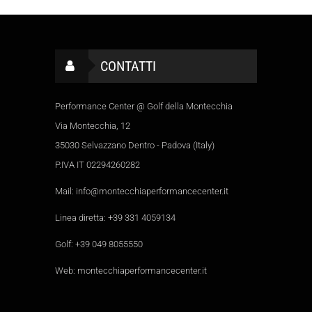
CONTATTI
Performance Center @ Golf della Montecchia
Via Montecchia, 12
35030 Selvazzano Dentro - Padova (Italy)
P.IVA IT 02294260282
Mail:
info@montecchiaperformancecenter.it
Linea diretta:
+39 331 4059134
Golf:
+39 049 8055550
Web:
montecchiaperformancecenter.it