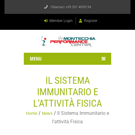
Chiamaci:
+39 331 4059134
Member Login
Register
MENU
IL SISTEMA
IMMUNITARIO E
L’ATTIVITÀ FISICA
Il Sistema Immunitario e
Home
News
l’attività Fisica