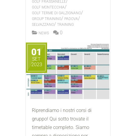
/
GOLF FRASSANELLE
/
GOLF MONTECCHIA
/
GOLF TERME DI GALZIGNANO
/
/
GROUP TRAINING
PADOVA
/
SELVAZZANO
TRAINING
0
NEWS
01
SET
2023
Riprendiamo i nostri corsi di
gruppo! Qui sotto trovate il
timetable completo. Siamo
sempre a disposizione per