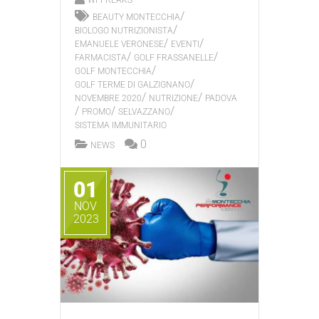
WPFREAKS
/
BEAUTY MONTECCHIA
/
BIOLOGO NUTRIZIONISTA
/
/
EMANUELE VERONESE
EVENTI
/
/
FARMACISTA
GOLF FRASSANELLE
/
GOLF MONTECCHIA
/
GOLF TERME DI GALZIGNANO
/
/
NOVEMBRE 2020
NUTRIZIONE
PADOVA
/
/
/
PROMO
SELVAZZANO
SISTEMA IMMUNITARIO
0
NEWS
01
NOV
2023