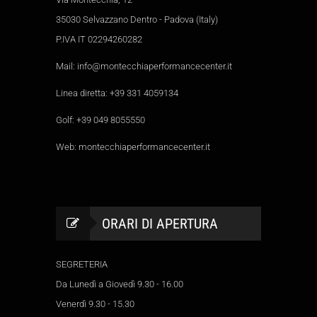
35030 Selvazzano Dentro - Padova (Italy)
P.IVA IT 02294260282
Mail:
info@montecchiaperformancecenter.it
Linea diretta:
+39 331 4059134
Golf:
+39 049 8055550
Web:
montecchiaperformancecenter.it
ORARI DI APERTURA
SEGRETERIA
Da Lunedì a Giovedì 9.30 - 16.00
Venerdì 9.30 - 15.30