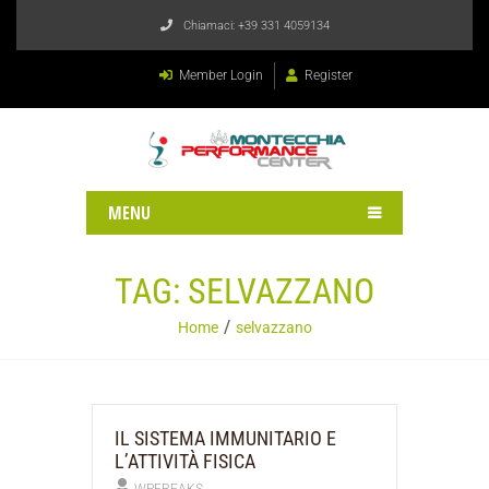
Chiamaci:
+39 331 4059134
Member Login
Register
MENU
TAG:
SELVAZZANO
Home
selvazzano
IL SISTEMA IMMUNITARIO E
L’ATTIVITÀ FISICA