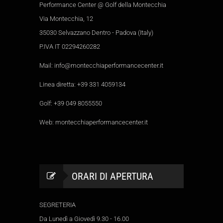
Performance Center @ Golf della Montecchia
Via Montecchia, 12
35030 Selvazzano Dentro - Padova (Italy)
P.IVA IT 02294260282
Mail:
info@montecchiaperformancecenter.it
Linea diretta:
+39 331 4059134
Golf:
+39 049 8055550
Web:
montecchiaperformancecenter.it
ORARI DI APERTURA
SEGRETERIA
Da Lunedì a Giovedì 9.30 - 16.00