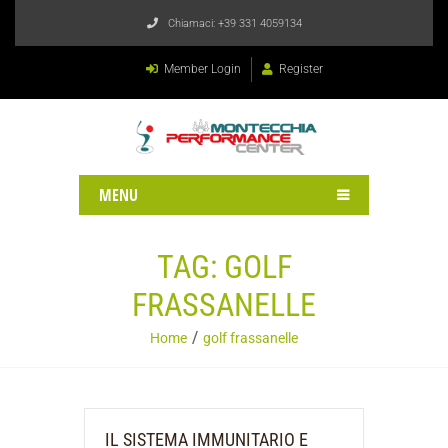
Chiamaci:
+39 331 4059134
Member Login
Register
MENU
TAG:
GOLF
FRASSANELLE
Home
golf frassanelle
IL SISTEMA IMMUNITARIO E