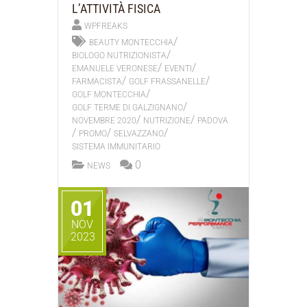
L’ATTIVITÀ FISICA
WPFREAKS
/
BEAUTY MONTECCHIA
/
BIOLOGO NUTRIZIONISTA
/
/
EMANUELE VERONESE
EVENTI
/
/
FARMACISTA
GOLF FRASSANELLE
/
GOLF MONTECCHIA
/
GOLF TERME DI GALZIGNANO
/
/
NOVEMBRE 2020
NUTRIZIONE
PADOVA
/
/
/
PROMO
SELVAZZANO
SISTEMA IMMUNITARIO
0
NEWS
01
NOV
2023