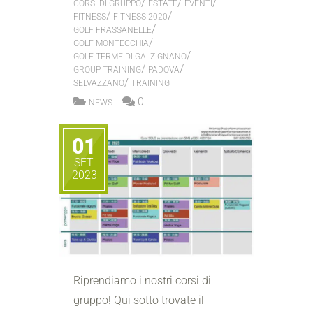
/
/
/
CORSI DI GRUPPO
ESTATE
EVENTI
/
/
FITNESS
FITNESS 2020
/
GOLF FRASSANELLE
/
GOLF MONTECCHIA
/
GOLF TERME DI GALZIGNANO
/
/
GROUP TRAINING
PADOVA
/
SELVAZZANO
TRAINING
0
NEWS
01
SET
2023
Riprendiamo i nostri corsi di
gruppo! Qui sotto trovate il