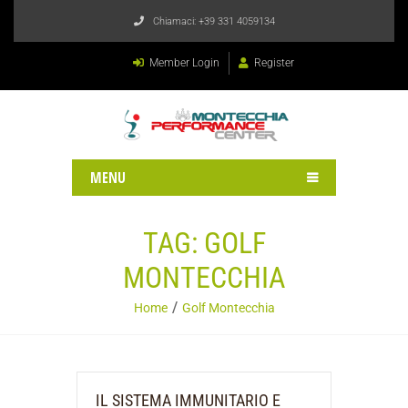
Chiamaci:
+39 331 4059134
Member Login
Register
MENU
TAG:
GOLF
MONTECCHIA
Home
Golf Montecchia
IL SISTEMA IMMUNITARIO E