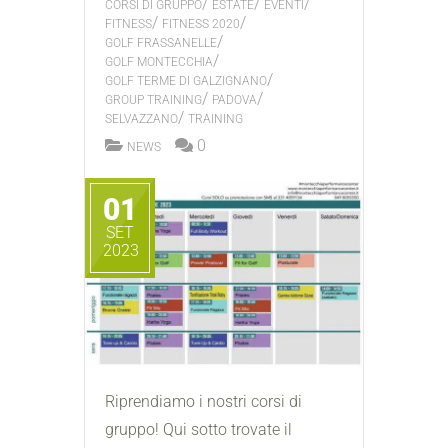
/
/
/
CORSI DI GRUPPO
ESTATE
EVENTI
/
/
FITNESS
FITNESS 2020
/
GOLF FRASSANELLE
/
GOLF MONTECCHIA
/
GOLF TERME DI GALZIGNANO
/
/
GROUP TRAINING
PADOVA
/
SELVAZZANO
TRAINING
0
NEWS
01
SET
2023
Riprendiamo i nostri corsi di
gruppo! Qui sotto trovate il