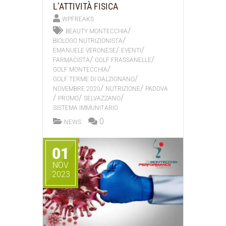
L’ATTIVITÀ FISICA
WPFREAKS
/
BEAUTY MONTECCHIA
/
BIOLOGO NUTRIZIONISTA
/
/
EMANUELE VERONESE
EVENTI
/
/
FARMACISTA
GOLF FRASSANELLE
/
GOLF MONTECCHIA
/
GOLF TERME DI GALZIGNANO
/
/
NOVEMBRE 2020
NUTRIZIONE
PADOVA
/
/
/
PROMO
SELVAZZANO
SISTEMA IMMUNITARIO
0
NEWS
01
NOV
2023