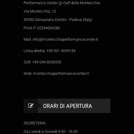
Performance Center @ Golf della Montecchia
Via Montecchia, 12
35030 Selvazzano Dentro - Padova (Italy)
P.IVA IT 02294260282
Mail:
info@montecchiaperformancecenter.it
Linea diretta:
+39 331 4059134
Golf:
+39 049 8055550
Web:
montecchiaperformancecenter.it
ORARI DI APERTURA
SEGRETERIA
Da Lunedì a Giovedì 9.30 - 16.00